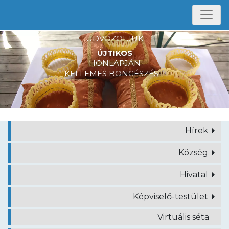
Toggl
ÜDVÖZÖLJÜK
ÚJTIKOS
HONLAPJÁN
KELLEMES BÖNGÉSZÉST!
Hírek
Község
Hivatal
Képviselő-testület
Virtuális séta