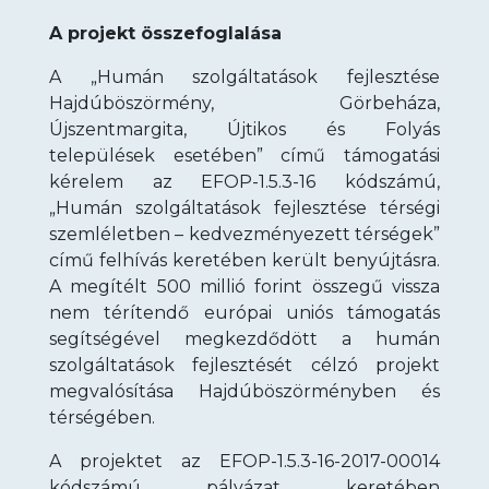
A projekt összefoglalása
A „Humán szolgáltatások fejlesztése
Hajdúböszörmény, Görbeháza,
Újszentmargita, Újtikos és Folyás
települések esetében” című támogatási
kérelem az EFOP-1.5.3-16 kódszámú,
„Humán szolgáltatások fejlesztése térségi
szemléletben – kedvezményezett térségek”
című felhívás keretében került benyújtásra.
A megítélt 500 millió forint összegű vissza
nem térítendő európai uniós támogatás
segítségével megkezdődött a humán
szolgáltatások fejlesztését célzó projekt
megvalósítása Hajdúböszörményben és
térségében.
A projektet az EFOP-1.5.3-16-2017-00014
kódszámú pályázat keretében